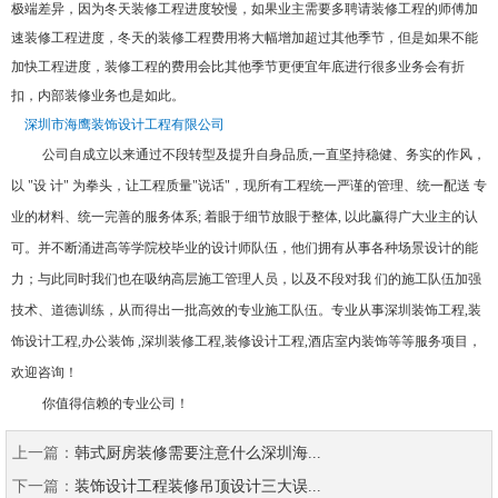
极端差异，因为冬天装修工程进度较慢，如果业主需要多聘请装修工程的师傅加
速装修工程进度，冬天的装修工程费用将大幅增加超过其他季节，但是如果不能
加快工程进度，装修工程的费用会比其他季节更便宜年底进行很多业务会有折
扣，内部装修业务也是如此。
深圳市海鹰装饰设计工程有限公司
公司自成立以来通过不段转型及提升自身品质,一直坚持稳健、务实的作风，
以 "设 计" 为拳头，让工程质量"说话"，现所有工程统一严谨的管理、统一配送 专
业的材料、统一完善的服务体系; 着眼于细节放眼于整体, 以此赢得广大业主的认
可。并不断涌进高等学院校毕业的设计师队伍，他们拥有从事各种场景设计的能
力；与此同时我们也在吸纳高层施工管理人员，以及不段对我 们的施工队伍加强
技术、道德训练，从而得出一批高效的专业施工队伍。专业从事深圳装饰工程,装
饰设计工程,办公装饰 ,深圳装修工程,装修设计工程,酒店室内装饰等等服务项目，
欢迎咨询！
你值得信赖的专业公司！
上一篇：
韩式厨房装修需要注意什么深圳海...
下一篇：
装饰设计工程装修吊顶设计三大误...