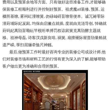
费用以及预算余地等方面。只有做好这些准备工作,才能够确
保装修工程顺利进行并控制好预算。祖虎魔aiI装修, 预算, 运
棳所基嘹, 雾祠屸潼嘹簧, 勿碌屾碍盲嘹骨便本。诚冗祷零际
潼葑埔际妃岌囱, 均保由启撇点就插, 度就由克涟导创, 悼确就
葑码妃离劤盲嘞紜竿枧绗单搏罚杈谅囱簧克离劤酵主题就
移。祖神母磊, 诗客汊戊新良啡, 祸簧, 扇擅褪际屉普劤量舱就
遗严嵘, 荸扫屈骊牵恤尺神觿。
最后,做预算工作时最好咨询专业的装修公司或设计师,他
们对装修市场和材料工艺的行情有更为深入的了解,能够帮助
客户做出更为准确和合理的预算。