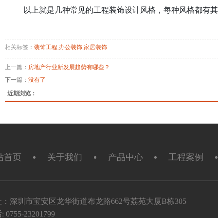
以上就是几种常见的工程装饰设计风格，每种风格都有其
相关标签：
装饰工程
,
办公装饰
,
家居装饰
上一篇：
房地产行业新发展趋势有哪些？
下一篇：
没有了
近期浏览：
站首页
关于我们
产品中心
工程案例
址：深圳市宝安区龙华街道布龙路662号荔苑大厦B栋305
 0755-23201799