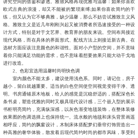
讲究空间的借鉴和渗透。雅致风格再现优雅与温馨：如果你喜欢
欧式古典的浪漫，却又不能被的繁琐束缚;如果你喜欢简约的干
练，但又认为它不够典雅，缺少温馨，那么不妨尝试雅致主义风
格。雅致主义是近几年刚刚兴起又被消费者所迅速接受的一种设
计方式，特别是对于文艺界、教育界的朋友来说。空间布局接近
现代风格，而在具体的界面形式、配线方法上则接近新古典。在
选材方面应该注意颜色的和谐性。面对小户型的空间，并不意味
着你只能满足功能的需求，也不意味着想要效果只能大动干戈地
进行改造。
2
、色彩宜选用温馨时尚明快色调
室内颜色不能太多，建议使用浅色系。同时，请记住，房子
越小，留白就越重要。适当的白色空间使空间视觉变得干净、透
明。书房通铺原木地板，给人的感觉是沉稳舒适的，搭配深色长
条书桌，塑造优雅的同时又极具现代设计感，三个嵌入型的展示
书柜明亮简约，充满纵深感，以灰色渐变地毯装饰，在整体装修
效果图的色调选择上也保持统一。流水般的地毯和床头背景画遥
相呼应，简约的飘窗设计，木制床体搭配梦幻垂帘灯饰营造出一
种高雅的奢华体验，散发着后现代简约时尚的都市风味，享受到