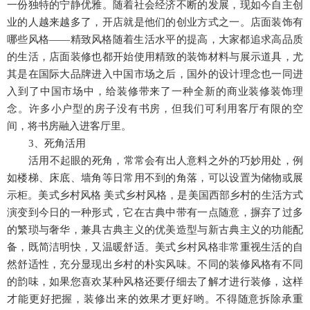
一份独特的宁静优雅。随着社会经济不断的发展，现如今自主创
业的人越来越多了，开店就是他们的创业方式之一。店面装饰有
哪些风格——精致风格随着生活水平的提高，大家都追求高品质
的生活，店面装修也都开始使用精致的装饰材料与展示道具，尤
其是在国际大品牌进入中国市场之后，国外的设计理念也一同进
入到了中国市场中，给装修带来了一种全新的商业装修装饰理
念。许多小户型的房子没有书房，但我们可利用客厅有限的空
间，将书房融入进客厅里。
3
、死角活用
活用不起眼的死角，常常会有出人意料之外的巧妙用处，例
如楼梯、床底、墙角等日常用不到的角落，可以设置为储物或展
示柜。美式乡村风格 美式乡村风格，是美国西部乡村的生活方式
演变到今日的一种形式，它在古典中带有一点随意，摒弃了过多
的繁琐与奢华，兼具古典主义的优美造型与新古典主义的功能配
备，既简洁明快，又温暖舒适。美式乡村风格非常重视生活的自
然舒适性，充分显现出乡村的朴实风味。不同的装修风格有不同
的韵味，如果您喜欢某种风格还要仔细去了解才进行装修，这样
才能更好把握，装修出来的效果才更好哟。不得随意拆除承重