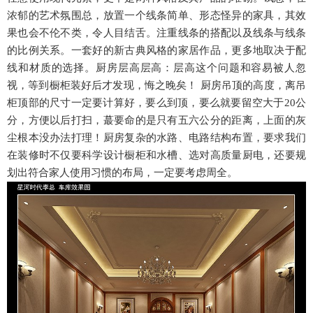
浓郁的艺术氛围总，放置一个线条简单、形态怪异的家具，其效
果也会不伦不类，令人目结舌。注重线条的搭配以及线条与线条
的比例关系。一套好的新古典风格的家居作品，更多地取决于配
线和材质的选择。厨房层高层高：层高这个问题和容易被人忽
视，等到橱柜装好后才发现，悔之晚矣！ 厨房吊顶的高度，离吊
柜顶部的尺寸一定要计算好，要么到顶，要么就要留空大于20公
分，方便以后打扫，蕞要命的是只有五六公分的距离，上面的灰
尘根本没办法打理！厨房复杂的水路、电路结构布置，要求我们
在装修时不仅要科学设计橱柜和水槽、选对高质量厨电，还要规
划出符合家人使用习惯的布局，一定要考虑周全。