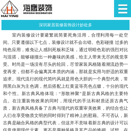
深圳家居装修装饰设计妙处多
室内装修设计要避繁就简要死角活用，合理利用每一处空
间。只要遵循以下七点，装修设计就不会出错。色彩碰撞 过多的
纯色应用，难免让人感到死板和乏味，通过明暗色彩的强烈对比
与混搭，能够碰撞出一种趣味的美感，给主人带来无尽的视觉享
受。时尚是一场没有尽头的轮回，尽管家装风格随着潮流趋势一
变再变，但都不会偏离其本质的内涵，那就是实用与舒适的双重
追求。现代流行的现代简约风就是用色大胆的一个典型代表，常
用黑白灰为主色调，然后搭配上红黄蓝等亮色点缀，十分的现代
和个性。新古典风格体现：“形散神聚”是新古典风格的主要特
点。在注重装饰效果的同时，用现代的手法和材质还原古典气
质，新古典风格具备了古典与现代的双重审美效果，的结合也让
人们在享受物质文明的同时得到了精神上的慰藉。不可否认，新
古典是融合风格的典型代表，但这并不意味着新古典的设计可以
任意使用现代元素，更不是两种风格及其产品的堆砌。试想，在