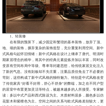
1
、轻装修
在有限的预算下，减少固定和繁琐的基本装饰，放弃了顶、
地、墙的装饰，摒弃复杂的装饰造型，充分重复利用空间。新中
式风格勾起怀旧情绪：新中式风格在设计上继承了唐代、明清时
期家居理念的精华，将其中的经典元素提炼并加以丰富，同时改
变原有空间布局中等级、尊卑等封建思想，给传统家居文化注入
了新的气息。没有刻板却不失庄重，注重品质但免去了不必要的
苛刻，这些构成了新中式风格的独特魅力。特别是中式风格改变
了传统家具“好看不好用，舒心不舒身”的弊端，加之在不同户型
的居室中布置更加灵活等特点，被越来越多的人所接受。专家解
读：多以中式产品和西式陈设为主。木质材料居多，颜色多以仿
花梨木和紫檀色为主。空间之间的关系与欧式风格差别较大，更