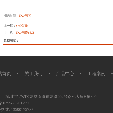
相关标签：
办公装饰
上一篇：
办公装修
下一篇：
办公装修品质
近期浏览：
站首页
关于我们
产品中心
工程案例
址：深圳市宝安区龙华街道布龙路662号荔苑大厦B栋305
 0755-23201799
热线: 13590175737